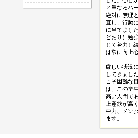
した。①し
と重なるハ
絶対に無理
直し、行動
に当てまし
どおりに勉
じて努力し
は常に向上
厳しい状況
してきまし
こそ困難な
は、この学
高い人間で
上意欲が高
中力、メン
ます。