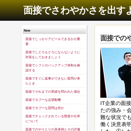
面接でさわやかさを出す
New
面接での
面接でしっかりアピールできるかが重
要
面接でしどろもどろにならないように
対策をしておきましょう
面接でシフトのバックアップ体制を確
認する
面接ですぐに返事ができない質問が来
たとき
面接でそれまでの実績を問われた場合
面接でタブーな志望動機
IT企業の面
面接でタブーな質問は何か
たの強み・
難な状況でも
面接でチェックされている態度や仕草
について
働く決意表
面接でのやりとりの具体例とその評価